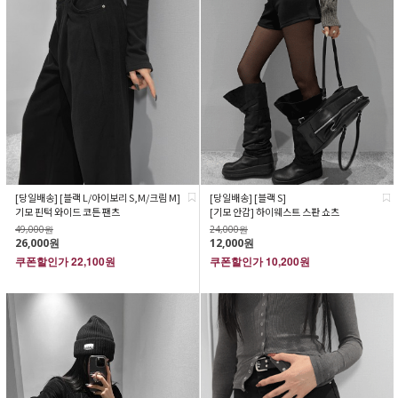
[당일배송] [블랙 L/아이보리 S,M/크림 M]
[당일배송] [블랙 S]
기모 핀턱 와이드 코튼 팬츠
[기모 안감] 하이웨스트 스판 쇼츠
49,000원
24,000원
26,000원
12,000원
쿠폰할인가
22,100원
쿠폰할인가
10,200원