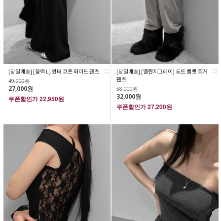
[당일배송] [블랙 L] 윈터 코튼 와이드 팬츠
[당일배송] [멜란지그레이] 도트 벨벳 조거
팬츠
49,000원
27,000원
58,000원
32,000원
쿠폰할인가
22,950원
쿠폰할인가
27,200원