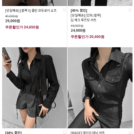
[당일배송] [블랙 S] 콜린 코듀로이 쇼츠
[45% 할인]
[당일배송] [민트/블루]
49,000원
딥 체크 루즈핏 셔츠
29,000원
44,000원
쿠폰할인가
24,650원
24,000원
쿠폰할인가
20,400원
[38% 할인]
[MADE] 데이브 데님 셔츠