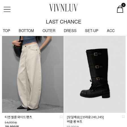
0
LAST CHANCE
TOP
BOTTOM
OUTER
DRESS
SET-UP
ACC
[당일배송] [브라운 240,245]
티엔 벌룬 와이드 팬츠
버클 롱 부츠
64,000원
39,000원
69,000원