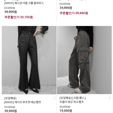
[MADE] 웨스던 더블 크롭 블라우스
63,000원
34,900원
63,000원
39,000원
쿠폰할인가
29,660원
쿠폰할인가
33,150원
[당일배송] [크림(롱) L]
[당일배송]
위클리 워싱 카고 팬츠
[MADE] 데이브 부츠컷 데님 팬츠
39,000원
59,000원
19,000원
39,000원