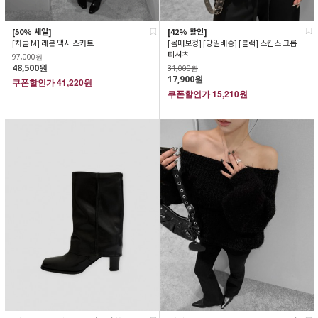
[42% 할인]
[50% 세일]
[몸매보정] [당일배송] [블랙] 스킨스 크롭
[차콜 M] 레븐 맥시 스커트
티셔츠
97,000원
48,500원
31,000원
17,900원
쿠폰할인가
41,220원
쿠폰할인가
15,210원