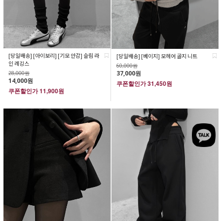
[당일배송] [아이보리] [기모 안감] 슬림 라
[당일배송] [베이지] 모헤어 골지 니트
인 레깅스
60,000원
37,000원
28,000원
14,000원
쿠폰할인가
31,450원
쿠폰할인가
11,900원