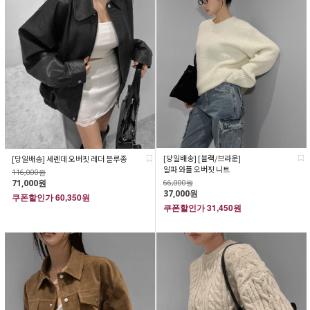
[당일배송] [블랙/브라운]
[당일배송] 세렌데 오버핏 레더 블루종
알파 와플 오버핏 니트
116,000원
71,000원
66,000원
37,000원
쿠폰할인가
60,350원
쿠폰할인가
31,450원