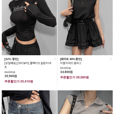
[32% 할인]
[화이트 40%할인]
[당일배송] [아이보리] 콜렉티브 슬림 티셔
미엘 티어드 원피스
츠
58,000원
34,800원
44,000원
29,900원
쿠폰할인가
29,580원
쿠폰할인가
25,410원