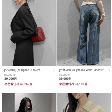
[당일배송] [차콜] 리엔 크롭 자켓
[연청 M/중청 L] 백 절개 와이드 데님 팬츠
87,000원
65,000원
39,000원
39,000원
쿠폰할인가
33,150원
쿠폰할인가
33,150원