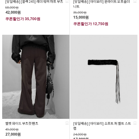
[당일배송] [블랙 245] 레더 워머 하프 부츠
[당일배송] [아이보리] 문라이트 오프숄더
니트
68,000원
42,000원
36,000원
15,000원
쿠폰할인가
35,700원
쿠폰할인가
12,750원
벨벳 와이드 부츠컷 팬츠
[당일배송] [아이보리] 소프트 퍼 벨트 스트
랩
49,000원
27,000원
24,000원