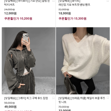
[당일배송] [아이보리] [기모 안감] 슬림 핀
[당일배송] [화이트]
턱 티셔츠
라인업 기모 부츠컷 밴딩 팬츠
24,000원
32,000원
12,000원
18,000원
쿠폰할인가
10,200원
쿠폰할인가
15,300원
[당일배송] [브라운/차콜] 헤일리 부클 루즈
[당일배송] [그레이] 피그 구제 후드 집업
핏 니트
98,000원
49,000원
70,000원
33,000원