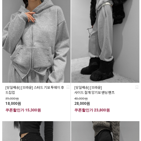
[당일배송] [브라운] 스터드 기모 투웨이 후
[당일배송] [브라운]
드집업
사이드 절개 양기모 밴딩 팬츠
39,000원
40,000원
18,000원
28,000원
쿠폰할인가
15,300원
쿠폰할인가
23,800원