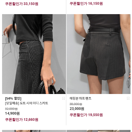
쿠폰할인가
16,150원
쿠폰할인가
33,150원
[54% 할인]
헤링본 하프 팬츠
[당일배송] 도트 시어 미디 스커트
38,000원
23,000원
32,000원
14,900원
쿠폰할인가
19,550원
쿠폰할인가
12,660원