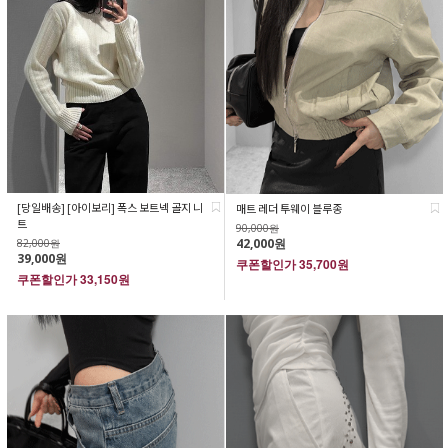
[당일배송] [아이보리] 폭스 보트넥 골지 니
매트 레더 투웨이 블루종
트
90,000원
42,000원
82,000원
39,000원
쿠폰할인가
35,700원
쿠폰할인가
33,150원