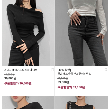
세이지 레이어드 오프숄더 니트
[43% 할인]
골반 패드 슬림 부츠컷 데님팬츠
49,000원
36,000원
69,000원
39,000원
쿠폰할인가
30,600원
쿠폰할인가
33,150원