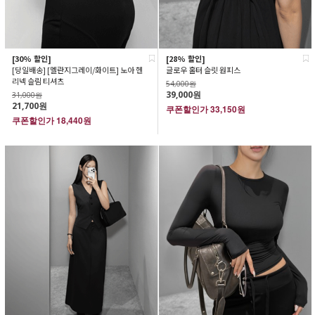
[30% 할인]
[28% 할인]
[당일배송] [멜란지그레이/화이트] 노아 헨
글로우 홀터 슬릿 원피스
리넥 슬림 티셔츠
54,000원
39,000원
31,000원
21,700원
쿠폰할인가
33,150원
쿠폰할인가
18,440원