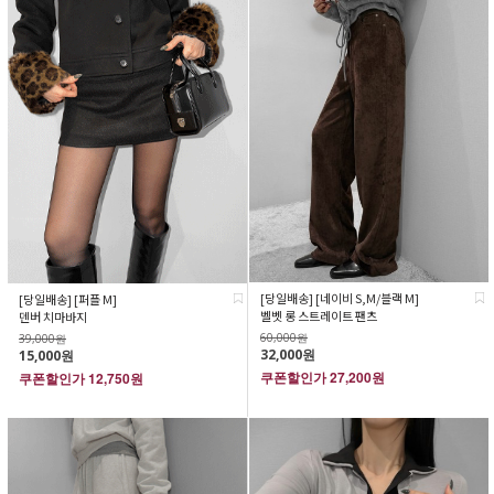
[당일배송] [네이비 S,M/블랙 M]
[당일배송] [퍼플 M]
벨벳 롱 스트레이트 팬츠
덴버 치마바지
60,000원
39,000원
32,000원
15,000원
쿠폰할인가
27,200원
쿠폰할인가
12,750원