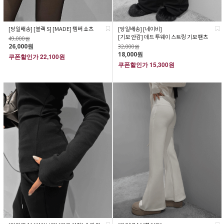
[당일배송] [블랙 S] [MADE] 템버 쇼츠
[당일배송] [네이비]
[기모 안감] 데드 투웨이 스트링 기모 팬츠
49,000원
26,000원
32,000원
18,000원
쿠폰할인가
22,100원
쿠폰할인가
15,300원