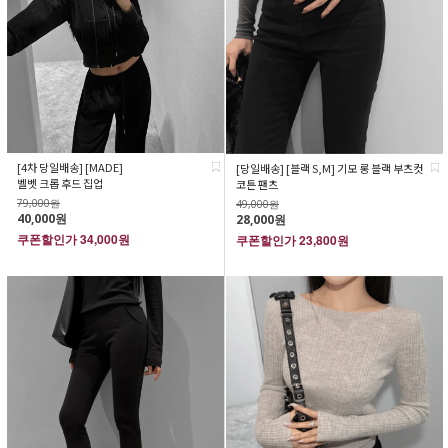
[4차 당일배송] [MADE]
[당일배송] [블랙 S,M] 기모 롱 블랙 부츠컷
벨벳 크롭 후드 집업
코튼 팬츠
79,000원
49,000원
40,000원
28,000원
쿠폰할인가
34,000원
쿠폰할인가
23,800원