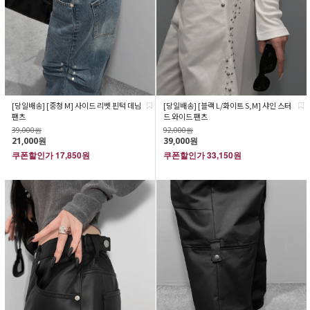
[당일배송] [중청 M] 사이드 리벳 핀턱 데님
[당일배송] [블랙 L/화이트 S,M] 샤인 스터
팬츠
드 와이드 팬츠
39,000원
92,000원
21,000원
39,000원
쿠폰할인가
17,850원
쿠폰할인가
33,150원