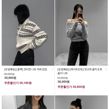
[당일배송] [라이트민트] 앙고라 골지 오프
[당일배송] [블랙] 코위찬 니트 카라 집업
숄더 니트
60,000원
30,800원
59,000원
36,000원
쿠폰할인가
26,180원
쿠폰할인가
30,600원